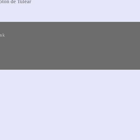
oton de Tuléar
ank