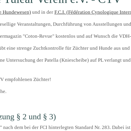
he Hundewesen)
und in der
F.C.I. (Fédération Cynologique Inter
esellige Veranstaltungen, Durchführung von Ausstellungen und
liedermagazin "Coton-Revue" kostenlos und auf Wunsch die VDH
übt eine strenge Zuchtkontrolle für Züchter und Hunde aus un
ine Untersuchung der Patella (Kniescheibe) auf PL verlangt un
TV empfohlenen Züchter!
he.
zung § 2 und § 3)
" nach dem bei der FCI hinterlegten Standard Nr. 283. Dabei is