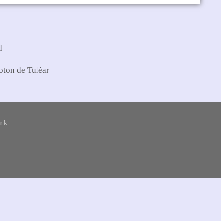
oton de Tuléar
ank